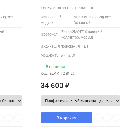
Количество зон контроля:
10
Zig Bee,
Встроенный
ModBus, Radio, Zig Bee,
модуль:
Основной
тый
Zigbee2MQTT, Открытый
Протокол:
коллектор, ModBus
Индикация положения:
Да
Мощность (w):
2 Вт
В наличии
Код:
ELP-KIT-2-BN20
34 600
₽
В корзину