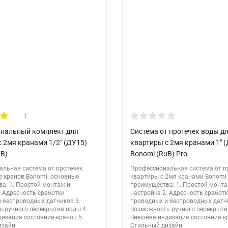
k?
зле.
ы.
е.
1
нальный комплект для
Система от протечек воды д
 2мя кранами 1/2" (ДУ15)
квартиры с 2мя кранами 1" 
uB)
Bonomi (RuB) Pro
льная система от протечек
Профессиональная система от п
е кранов Bonomi. основные
квартиры с 2мя кранами Bonomi
а: 1. Простой монтаж и
преимущества: 1. Простой монта
. Адресность сработки
настройка 2. Адресность сработ
оставкой! Наши специалисты помогут с выбором и установкой.
 беспроводных датчиков 3.
проводных и беспроводных датчи
 ручного перекрытия воды 4.
Возможность ручного перекрыти
икация состояния кранов 5
Внешняя индикация состояния к
изайн
Стильный дизайн