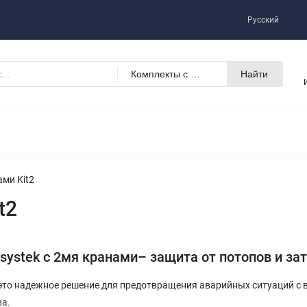
Инструкции/Паспорта
Прайс Лист
Русский
Комплекты с 2мя кранами Kit2
Найти
Ы С ПРИВОДОМ DEFENDER
КОМПЛЕКТУЮЩИЕ
ми Kit2
t2
ystek с 2мя кранами– защита от потопов и за
 это надежное решение для предотвращения аварийных ситуаций с 
ва.