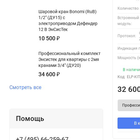
Защитите свой дом от потопа – установите Ensystek уже сегодн
Количество 
Шаровой кран Bonomi (RuB)
1/2" (ДУ15) с
Встроенный
электроприводом Дефендер
модуль:
12 В ЭнСисТек
Протокол:
10 500
₽
Индикация 
Профессиональный комплект
Мощность (w
Энсистек для квартиры с 2мя
кранами 3/4" (ДУ20)
В налич
34 600
₽
Код:
ELP-KIT
Смотреть все
32 60
Помощь
В 
+7 (495) 66-259-67