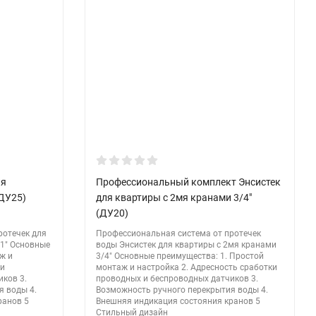
ля
Профессиональный комплект Энсистек
(ДУ25)
для квартиры с 2мя кранами 3/4"
(ДУ20)
ротечек для
Профессиональная система от протечек
 1" Основные
воды Энсистек для квартиры с 2мя кранами
ж и
3/4" Основные преимущества: 1. Простой
ки
монтаж и настройка 2. Адресность сработки
ков 3.
проводных и беспроводных датчиков 3.
я воды 4.
Возможность ручного перекрытия воды 4.
ранов 5
Внешняя индикация состояния кранов 5
Стильный дизайн