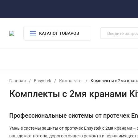
Где купить
Оплата
Гарантия Bonomi
Частые вопросы
КАТАЛОГ ТОВАРОВ
КОМПЛЕКТЫ
ДАТЧИКИ ВОДЫ
КРАН
РАДИАТОРЫ MIWARMO
СКИДКИ
Главная
/
Ensystek
/
Комплекты
/
Комплекты с 2мя крана
Комплекты с 2мя кранами Ki
Профессиональные системы от протечек Ens
Умные системы защиты от протечек Ensystek с 2мя кранами –
ваш дом от потопа, дорогостоящего ремонта и порчи имущест