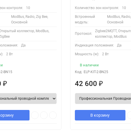
я!
зон контроля:
10
Количество зон контроля:
10
ModBus, Radio, Zig Bee,
Встроенный
ModBus, Radio, 
Основной
модуль:
Основной
Открытый коллектор, ModBus,
Zigbee2MQTT, Откры
Протокол:
ZigBee
коллектор, ModBus
положения:
Да
Индикация положения:
Да
):
2 Вт
Мощность (w):
2 Вт
ии
В наличии
-2-BN15
Код:
ELP-KIT-2-BN25
0
₽
42 600
₽
корзину
В корзину