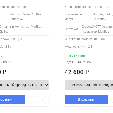
я!
зон контроля:
10
Количество зон контроля:
10
ModBus, Radio, Zig Bee,
Встроенный
ModBus, Radio, 
Основной
модуль:
Основной
Открытый коллектор, ModBus,
Zigbee2MQTT, Откры
Протокол:
ZigBee
коллектор, ModBus
положения:
Да
Индикация положения:
Да
):
2 Вт
Мощность (w):
2 Вт
ии
В наличии
-2-BN15
Код:
ELP-KIT-2-BN25
0
₽
42 600
₽
корзину
В корзину