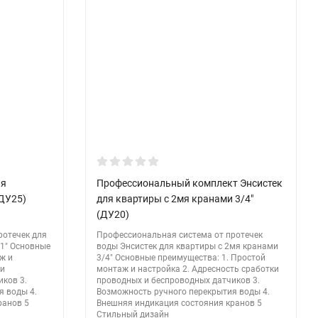
ля
Профессиональный комплект Энсистек
(ДУ25)
для квартиры с 2мя кранами 3/4"
(ДУ20)
ротечек для
Профессиональная система от протечек
 1" Основные
воды Энсистек для квартиры с 2мя кранами
ж и
3/4" Основные преимущества: 1. Простой
ки
монтаж и настройка 2. Адресность сработки
ков 3.
проводных и беспроводных датчиков 3.
я воды 4.
Возможность ручного перекрытия воды 4.
ранов 5
Внешняя индикация состояния кранов 5
Стильный дизайн