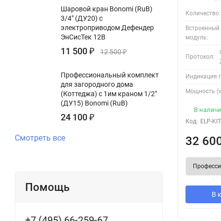
Шаровой кран Bonomi (RuB)
Защитите свой дом от потопа – установите Ensystek уже сегодн
Количество 
3/4" (ДУ20) с
электроприводом Дефендер
Встроенный
ЭнСисТек 12В
модуль:
11 500
₽
12 500
₽
Протокол:
Профессиональный комплект
Индикация 
для загородного дома
Мощность (w
(Коттеджа) с 1им краном 1/2"
(ДУ15) Bonomi (RuB)
В налич
24 100
₽
Код:
ELP-KIT
Смотреть все
32 60
Помощь
В 
+7 (495) 66-259-67