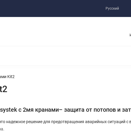
Инструкции/Паспорта
Прайс Лист
Русский
Ы С ПРИВОДОМ DEFENDER
КОМПЛЕКТУЮЩИЕ
ми Kit2
t2
ystek с 2мя кранами– защита от потопов и за
 это надежное решение для предотвращения аварийных ситуаций с 
ва.