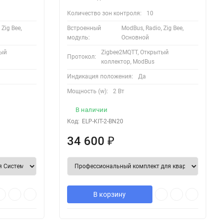
Количество зон контроля:
10
Zig Bee,
Встроенный
ModBus, Radio, Zig Bee,
модуль:
Основной
тый
Zigbee2MQTT, Открытый
Протокол:
коллектор, ModBus
Индикация положения:
Да
Мощность (w):
2 Вт
В наличии
Код:
ELP-KIT-2-BN20
34 600
₽
В корзину