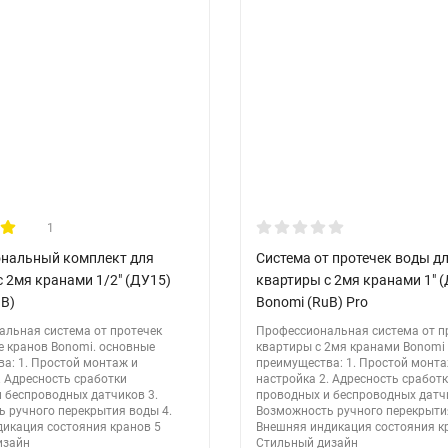
k?
зле.
ы.
е.
1
нальный комплект для
Система от протечек воды д
 2мя кранами 1/2" (ДУ15)
квартиры с 2мя кранами 1" 
uB)
Bonomi (RuB) Pro
льная система от протечек
Профессиональная система от п
е кранов Bonomi. основные
квартиры с 2мя кранами Bonomi
а: 1. Простой монтаж и
преимущества: 1. Простой монта
. Адресность сработки
настройка 2. Адресность сработ
оставкой! Наши специалисты помогут с выбором и установкой.
 беспроводных датчиков 3.
проводных и беспроводных датчи
 ручного перекрытия воды 4.
Возможность ручного перекрыти
икация состояния кранов 5
Внешняя индикация состояния к
изайн
Стильный дизайн