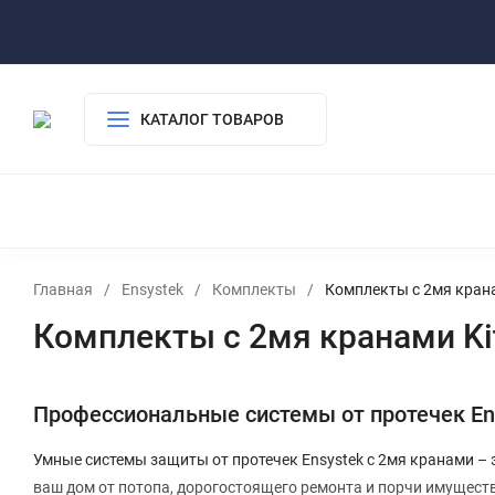
Где купить
Оплата
Гарантия Bonomi
Частые вопросы
КАТАЛОГ ТОВАРОВ
КОМПЛЕКТЫ
ДАТЧИКИ ВОДЫ
КРАН
РАДИАТОРЫ MIWARMO
СКИДКИ
Главная
/
Ensystek
/
Комплекты
/
Комплекты с 2мя крана
Комплекты с 2мя кранами Ki
Профессиональные системы от протечек Ens
Умные системы защиты от протечек Ensystek с 2мя кранами –
ваш дом от потопа, дорогостоящего ремонта и порчи имущест