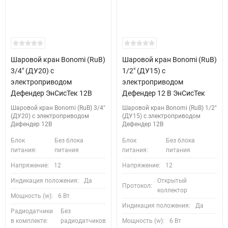
Шаровой кран Bonomi (RuB)
Шаровой кран Bonomi (RuB)
3/4" (ДУ20) с
1/2" (ДУ15) с
электроприводом
электроприводом
Дефендер ЭнСисТек 12В
Дефендер 12 В ЭнСисТек
Шаровой кран Bonomi (RuB) 3/4"
Шаровой кран Bonomi (RuB) 1/2"
(ДУ20) с электроприводом
(ДУ15) с электроприводом
Дефендер 12В
Дефендер 12В
Блок
Без блока
Блок
Без блока
питания:
питания
питания:
питания
Напряжение:
12
Напряжение:
12
Индикация положения:
Да
Открытый
Протокол:
коллектор
Мощность (w):
6 Вт
Индикация положения:
Да
Радиодатчики
Без
в комплекте:
радиодатчиков
Мощность (w):
6 Вт