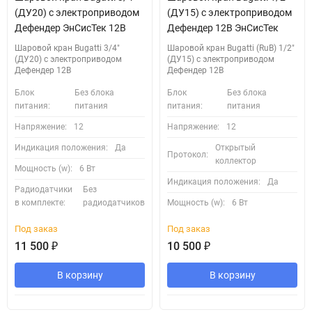
(ДУ20) с электроприводом
(ДУ15) с электроприводом
Дефендер ЭнСисТек 12В
Дефендер 12В ЭнСисТек
Шаровой кран Bugatti 3/4"
Шаровой кран Bugatti (RuB) 1/2"
(ДУ20) с электроприводом
(ДУ15) с электроприводом
Дефендер 12В
Дефендер 12В
Блок
Без блока
Блок
Без блока
питания:
питания
питания:
питания
Напряжение:
12
Напряжение:
12
Индикация положения:
Да
Открытый
Протокол:
коллектор
Мощность (w):
6 Вт
Индикация положения:
Да
Радиодатчики
Без
в комплекте:
радиодатчиков
Мощность (w):
6 Вт
Под заказ
Под заказ
11 500
₽
10 500
₽
В корзину
В корзину