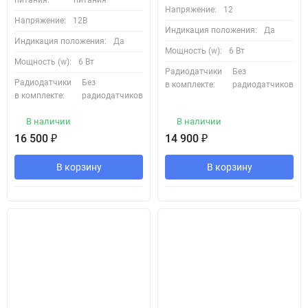
питания:
питания
Напряжение:
12
Купите кран с электроприводом Ensystek Defender + Bonomi –
Напряжение:
12В
Индикация положения:
Да
получите надежное и долговечное решение для автоматизации
Индикация положения:
Да
Мощность (w):
6 Вт
водоснабжения!
Мощность (w):
6 Вт
Радиодатчики
Без
Радиодатчики
Без
🔥 Спецпредложение! Бесплатная консультация и помощь в
в комплекте:
радиодатчиков
в комплекте:
радиодатчиков
подборе! 🔥
В наличии
В наличии
Обеспечьте безопасность и комфорт – закажите краны с
16 500
₽
14 900
₽
сервоприводом уже сегодня!
В корзину
В корзину