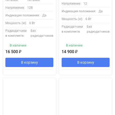
питания:
питания
Напряжение:
12
Купите кран с электроприводом Ensystek Defender + Bonomi –
Напряжение:
12В
Индикация положения:
Да
получите надежное и долговечное решение для автоматизации
Индикация положения:
Да
Мощность (w):
6 Вт
водоснабжения!
Мощность (w):
6 Вт
Радиодатчики
Без
Радиодатчики
Без
🔥 Спецпредложение! Бесплатная консультация и помощь в
в комплекте:
радиодатчиков
в комплекте:
радиодатчиков
подборе! 🔥
В наличии
В наличии
Обеспечьте безопасность и комфорт – закажите краны с
16 500
₽
14 900
₽
сервоприводом уже сегодня!
В корзину
В корзину