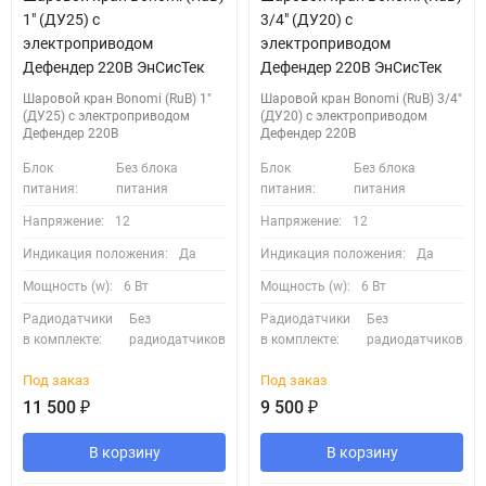
1" (ДУ25) с
3/4" (ДУ20) с
электроприводом
электроприводом
Дефендер 220В ЭнСисТек
Дефендер 220В ЭнСисТек
Шаровой кран Bonomi (RuB) 1"
Шаровой кран Bonomi (RuB) 3/4"
(ДУ25) с электроприводом
(ДУ20) с электроприводом
Дефендер 220В
Дефендер 220В
Блок
Без блока
Блок
Без блока
питания:
питания
питания:
питания
Напряжение:
12
Напряжение:
12
Индикация положения:
Да
Индикация положения:
Да
Мощность (w):
6 Вт
Мощность (w):
6 Вт
Радиодатчики
Без
Радиодатчики
Без
в комплекте:
радиодатчиков
в комплекте:
радиодатчиков
Под заказ
Под заказ
11 500
₽
9 500
₽
В корзину
В корзину