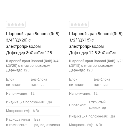
Шаровой кран Bonomi (RuB)
Шаровой кран Bonomi (RuB)
3/4" (ДУ20) с
1/2" (ДУ15) с
электроприводом
электроприводом
Дефендер ЭнСисТек 12В
Дефендер 12 В ЭнСисТек
Шаровой кран Bonomi (RuB) 3/4"
Шаровой кран Bonomi (RuB) 1/2"
(ДУ20) с электроприводом
(ДУ15) с электроприводом
Дефендер 12В
Дефендер 12В
Блок
Без блока
Блок
Без блока
питания:
питания
питания:
питания
Напряжение:
12
Напряжение:
12
Индикация положения:
Да
Открытый
Протокол:
коллектор
Мощность (w):
6 Вт
Индикация положения:
Да
Радиодатчики
Без
в комплекте:
радиодатчиков
Мощность (w):
6 Вт