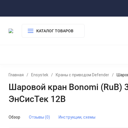
Где купить
Оплата
Гарантия Bonomi
Частые вопросы
КАТАЛОГ ТОВАРОВ
КОМПЛЕКТЫ
ДАТЧИКИ ВОДЫ
КРАН
РАДИАТОРЫ MIWARMO
СКИДКИ
Главная
/
Ensystek
/
Краны с приводом Defender
/
Шаров
Шаровой кран Bonomi (RuB) 
ЭнСисТек 12В
Обзор
Отзывы (0)
Инструкции, схемы