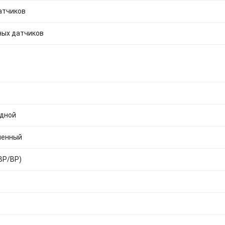
атчиков
ных датчиков
дной
ленный
ВР/ВР)