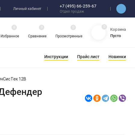
+7 (495) 66-259-67
Личный кабинет
Отдел продаж
0
0
0
0
Корзина
Пусто
Избранное
Сравнение
Просмотренные
Инструкции
Прайс лист
Новинки
ЭнСисТек 12В
 Дефендер