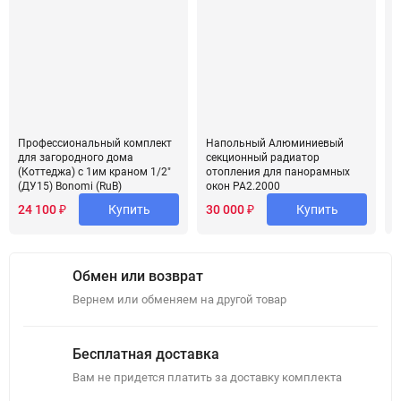
Профессиональный комплект
Напольный Алюминиевый
С
для загородного дома
секционный радиатор
з
(Коттеджа) с 1им краном 1/2"
отопления для панорамных
к
(ДУ15) Bonomi (RuB)
окон PA2.2000
24 100
₽
Купить
30 000
₽
Купить
2
сейчас
сейчас
Обмен или возврат
Вернем или обменяем на другой товар
Бесплатная доставка
Вам не придется платить за доставку комплекта