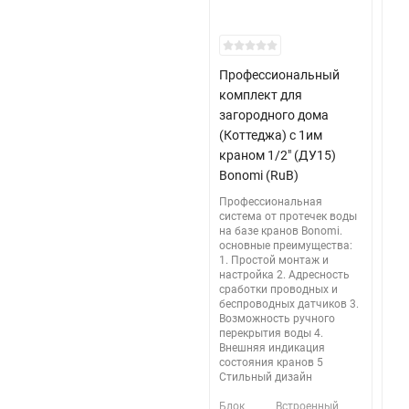
Профессиональный
На
комплект для
Ал
загородного дома
се
(Коттеджа) с 1им
от
краном 1/2" (ДУ15)
па
Bonomi (RuB)
PA
Профессиональная
Ал
система от протечек воды
ра
на базе кранов Bonomi.
Дл
основные преимущества:
Кол
1. Простой монтаж и
настройка 2. Адресность
Ма
сработки проводных и
те
беспроводных датчиков 3.
Возможность ручного
Max
перекрытия воды 4.
Цв
Внешняя индикация
состояния кранов 5
пан
Стильный дизайн
Ме
Блок
Встроенный