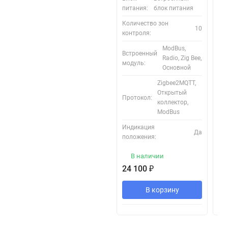
рас
питания:
блок питания
Дл
Количество зон
10
контроля:
ModBus,
Встроенный
Radio, Zig Bee,
модуль:
Основной
Zigbee2MQTT,
Открытый
Протокол:
коллектор,
ModBus
Индикация
Да
положения:
В наличии
24 100
₽
30
В корзину